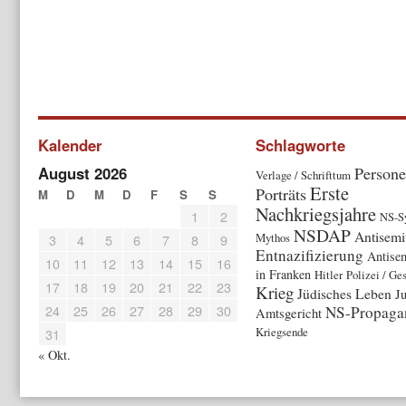
Kalender
Schlagworte
August 2026
Persone
Verlage / Schrifttum
Erste
Porträts
M
D
M
D
F
S
S
Nachkriegsjahre
1
2
NS-S
NSDAP
Antisemi
Mythos
3
4
5
6
7
8
9
Entnazifizierung
Antise
10
11
12
13
14
15
16
in Franken
Hitler
Polizei / Ge
17
18
19
20
21
22
23
Krieg
Jüdisches Leben
Ju
24
25
26
27
28
29
30
NS-Propaga
Amtsgericht
Kriegsende
31
« Okt.