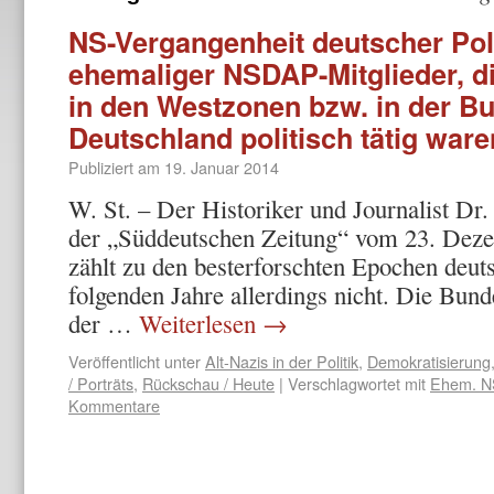
NS-Vergangenheit deutscher Polit
ehemaliger NSDAP-Mitglieder, d
in den Westzonen bzw. in der B
Deutschland politisch tätig ware
Publiziert am
19. Januar 2014
W. St. – Der Historiker und Journalist Dr
der „Süddeutschen Zeitung“ vom 23. Dez
zählt zu den besterforschten Epochen deut
folgenden Jahre allerdings nicht. Die Bun
der …
Weiterlesen
→
Veröffentlicht unter
Alt-Nazis in der Politik
,
Demokratisierung
/ Porträts
,
Rückschau / Heute
|
Verschlagwortet mit
Ehem. NS
Kommentare