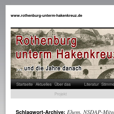
www.rothenburg-unterm-hakenkreuz.de
Startseite
Aktuelles
Über das
Literatur
Stimm
Projekt
Ehem. NSDAP-Mitgl.
Schlagwort-Archive: