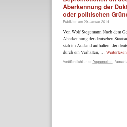
Aberkennung der Dokt
oder politischen Grü
Publiziert am
20. Januar 2014
Von Wolf Stegemann Nach dem Gese
Aberkennung der deutschen Staatsa
sich im Ausland aufhalten, der deuts
durch ein Verhalten, …
Weiterlese
Veröffentlicht unter
Depromotion
|
Verschl