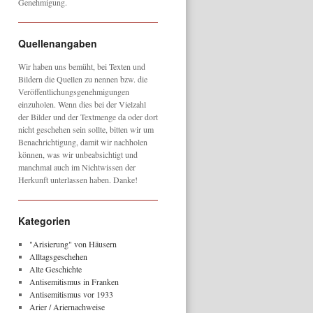
Genehmigung.
Quellenangaben
Wir haben uns bemüht, bei Texten und
Bildern die Quellen zu nennen bzw. die
Veröffentlichungsgenehmigungen
einzuholen. Wenn dies bei der Vielzahl
der Bilder und der Textmenge da oder dort
nicht geschehen sein sollte, bitten wir um
Benachrichtigung, damit wir nachholen
können, was wir unbeabsichtigt und
manchmal auch im Nichtwissen der
Herkunft unterlassen haben. Danke!
Kategorien
"Arisierung" von Häusern
Alltagsgeschehen
Alte Geschichte
Antisemitismus in Franken
Antisemitismus vor 1933
Arier / Ariernachweise