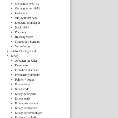
Gemeinde 1933-38
Gemeinde vor 1933
Holocaust
Jüd. Kulturwoche
Konzentrationslager
Nach 1945
Personen
Rassengesetze
Synagoge / Betraum
Vertreibung
Justiz / Amtsgericht
Krieg
Arbeiten im Krieg
Deserteure
Einnahme der Stadt
Erinnerungsliteratur
Fahnen / Orden
Kriegsalltag
Kriegsende
Kriegsgefangene
Kriegsjustiz
Kriegspropaganda
Kriegsverbrechen
Kriegsvorbereitungen
Kriegswirtschaft