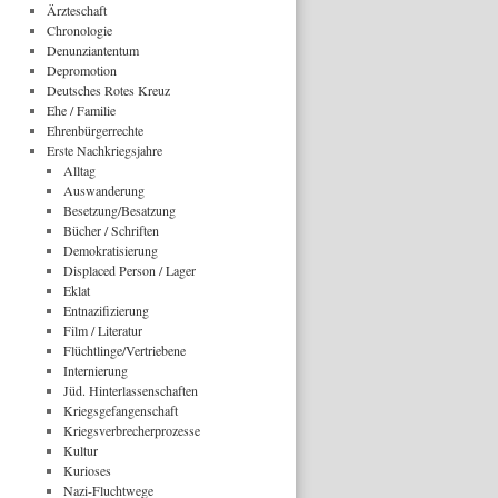
Ärzteschaft
Chronologie
Denunziantentum
Depromotion
Deutsches Rotes Kreuz
Ehe / Familie
Ehrenbürgerrechte
Erste Nachkriegsjahre
Alltag
Auswanderung
Besetzung/Besatzung
Bücher / Schriften
Demokratisierung
Displaced Person / Lager
Eklat
Entnazifizierung
Film / Literatur
Flüchtlinge/Vertriebene
Internierung
Jüd. Hinterlassenschaften
Kriegsgefangenschaft
Kriegsverbrecherprozesse
Kultur
Kurioses
Nazi-Fluchtwege