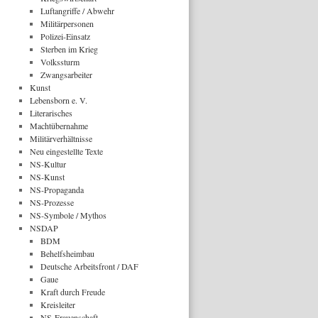
Luftangriffe / Abwehr
Militärpersonen
Polizei-Einsatz
Sterben im Krieg
Volkssturm
Zwangsarbeiter
Kunst
Lebensborn e. V.
Literarisches
Machtübernahme
Militärverhältnisse
Neu eingestellte Texte
NS-Kultur
NS-Kunst
NS-Propaganda
NS-Prozesse
NS-Symbole / Mythos
NSDAP
BDM
Behelfsheimbau
Deutsche Arbeitsfront / DAF
Gaue
Kraft durch Freude
Kreisleiter
NS-Frauenschaft