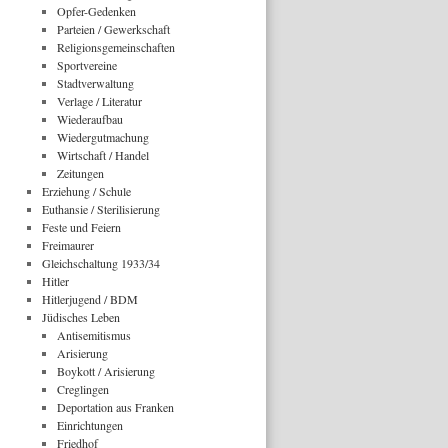
Opfer-Gedenken
Parteien / Gewerkschaft
Religionsgemeinschaften
Sportvereine
Stadtverwaltung
Verlage / Literatur
Wiederaufbau
Wiedergutmachung
Wirtschaft / Handel
Zeitungen
Erziehung / Schule
Euthansie / Sterilisierung
Feste und Feiern
Freimaurer
Gleichschaltung 1933/34
Hitler
Hitlerjugend / BDM
Jüdisches Leben
Antisemitismus
Arisierung
Boykott / Arisierung
Creglingen
Deportation aus Franken
Einrichtungen
Friedhof