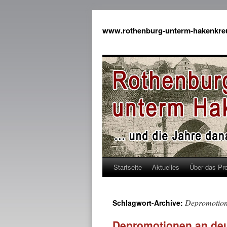
www.rothenburg-unterm-hakenkre
Startseite
Aktuelles
Über das Pro
Depromotio
Schlagwort-Archive:
Depromotionen an deu