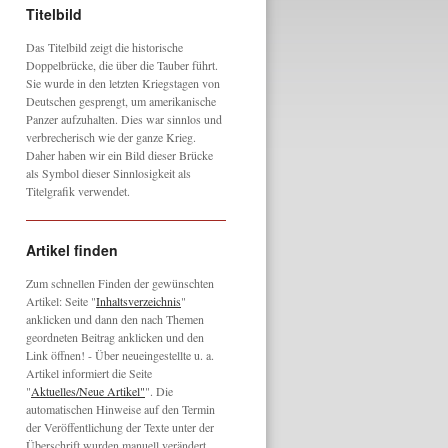
Titelbild
Das Titelbild zeigt die historische
Doppelbrücke, die über die Tauber führt.
Sie wurde in den letzten Kriegstagen von
Deutschen gesprengt, um amerikanische
Panzer aufzuhalten. Dies war sinnlos und
verbrecherisch wie der ganze Krieg.
Daher haben wir ein Bild dieser Brücke
als Symbol dieser Sinnlosigkeit als
Titelgrafik verwendet.
Artikel finden
Zum schnellen Finden der gewünschten
Artikel: Seite "
Inhaltsverzeichnis
"
anklicken und dann den nach Themen
geordneten Beitrag anklicken und den
Link öffnen! - Über neueingestellte u. a.
Artikel informiert die Seite
"
Aktuelles/Neue Artikel"
". Die
automatischen Hinweise auf den Termin
der Veröffentlichung der Texte unter der
Überschrift wurden manuell verändert,