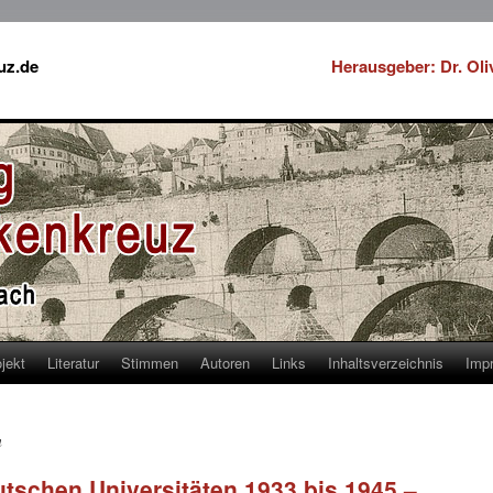
uz.de
Herausgeber: Dr. Ol
jekt
Literatur
Stimmen
Autoren
Links
Inhaltsverzeichnis
Imp
n
tschen Universitäten 1933 bis 1945 –