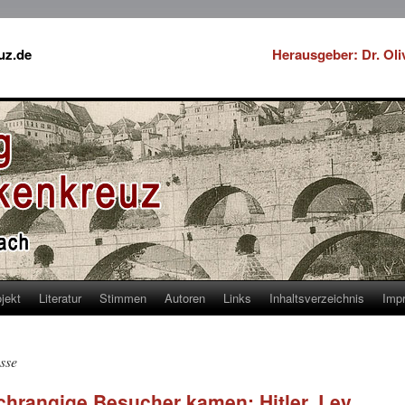
uz.de
Herausgeber: Dr. Ol
jekt
Literatur
Stimmen
Autoren
Links
Inhaltsverzeichnis
Imp
sse
hrangige Besucher kamen: Hitler, Ley,