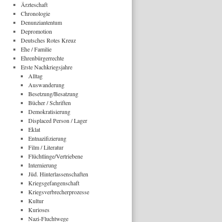
Ärzteschaft
Chronologie
Denunziantentum
Depromotion
Deutsches Rotes Kreuz
Ehe / Familie
Ehrenbürgerrechte
Erste Nachkriegsjahre
Alltag
Auswanderung
Besetzung/Besatzung
Bücher / Schriften
Demokratisierung
Displaced Person / Lager
Eklat
Entnazifizierung
Film / Literatur
Flüchtlinge/Vertriebene
Internierung
Jüd. Hinterlassenschaften
Kriegsgefangenschaft
Kriegsverbrecherprozesse
Kultur
Kurioses
Nazi-Fluchtwege