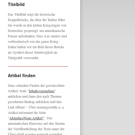
Titelbild
Das Titelbild zeigt die historische
Doppelbrücke, die über die Tauber führt.
Sie wurde in den letzten Kriegstagen von
Deutschen gesprengt, um amerikanische
Panzer aufzuhalten. Dies war sinnlos und
verbrecherisch wie der ganze Krieg.
Daher haben wir ein Bild dieser Brücke
als Symbol dieser Sinnlosigkeit als
Titelgrafik verwendet.
Artikel finden
Zum schnellen Finden der gewünschten
Artikel: Seite "
Inhaltsverzeichnis
"
anklicken und dann den nach Themen
geordneten Beitrag anklicken und den
Link öffnen! - Über neueingestellte u. a.
Artikel informiert die Seite
"
Aktuelles/Neue Artikel"
". Die
automatischen Hinweise auf den Termin
der Veröffentlichung der Texte unter der
Überschrift wurden manuell verändert,