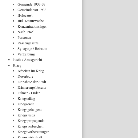
Gemeinde 1933-38
Gemeinde vor 1933
Holocaust
Jüd. Kulturwoche
Konzentrationslager
Nach 1945
Personen
Rassengesetze
Synagoge / Betraum
Vertreibung
Justiz / Amtsgericht
Krieg
Arbeiten im Krieg
Deserteure
Einnahme der Stadt
Erinnerungsliteratur
Fahnen / Orden
Kriegsalltag
Kriegsende
Kriegsgefangene
Kriegsjustiz
Kriegspropaganda
Kriegsverbrechen
Kriegsvorbereitungen
Kriegswirtschaft