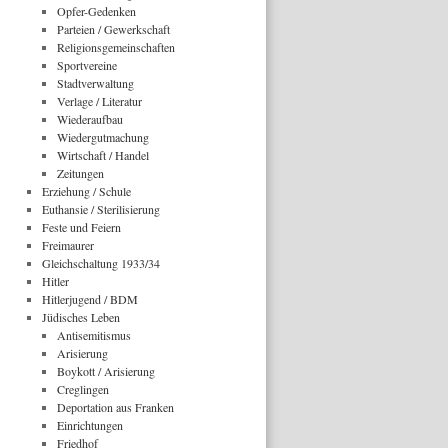
Opfer-Gedenken
Parteien / Gewerkschaft
Religionsgemeinschaften
Sportvereine
Stadtverwaltung
Verlage / Literatur
Wiederaufbau
Wiedergutmachung
Wirtschaft / Handel
Zeitungen
Erziehung / Schule
Euthansie / Sterilisierung
Feste und Feiern
Freimaurer
Gleichschaltung 1933/34
Hitler
Hitlerjugend / BDM
Jüdisches Leben
Antisemitismus
Arisierung
Boykott / Arisierung
Creglingen
Deportation aus Franken
Einrichtungen
Friedhof