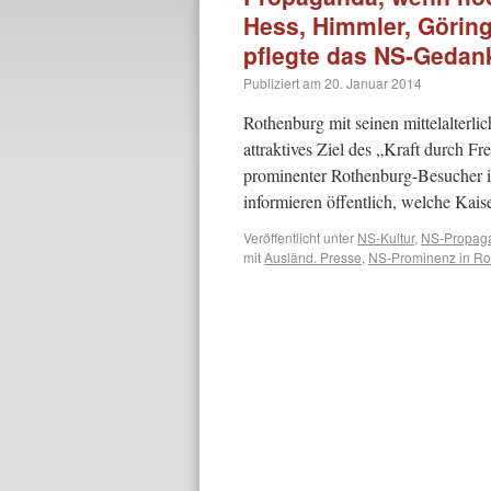
Hess, Himmler, Göring
pflegte das NS-Gedan
Publiziert am
20. Januar 2014
Rothenburg mit seinen mittelalterl
attraktives Ziel des „Kraft durch F
prominenter Rothenburg-Besucher is
informieren öffentlich, welche Ka
Veröffentlicht unter
NS-Kultur
,
NS-Propag
mit
Ausländ. Presse
,
NS-Prominenz in Ro