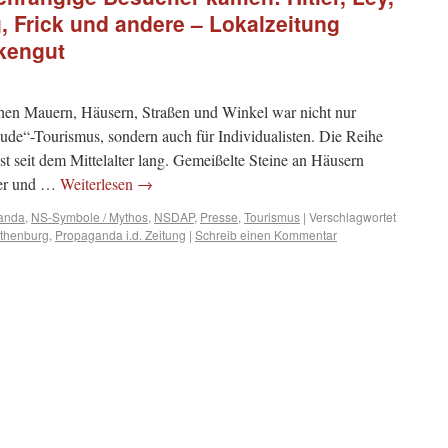
, Frick und andere – Lokalzeitung
kengut
ichen Mauern, Häusern, Straßen und Winkel war nicht nur
reude“-Tourismus, sondern auch für Individualisten. Die Reihe
t seit dem Mittelalter lang. Gemeißelte Steine an Häusern
iser und …
Weiterlesen
→
anda
,
NS-Symbole / Mythos
,
NSDAP
,
Presse
,
Tourismus
|
Verschlagwortet
thenburg
,
Propaganda i.d. Zeitung
|
Schreib einen Kommentar