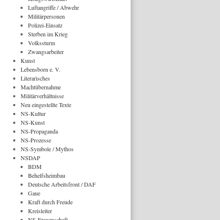
Luftangriffe / Abwehr
Militärpersonen
Polizei-Einsatz
Sterben im Krieg
Volkssturm
Zwangsarbeiter
Kunst
Lebensborn e. V.
Literarisches
Machtübernahme
Militärverhältnisse
Neu eingestellte Texte
NS-Kultur
NS-Kunst
NS-Propaganda
NS-Prozesse
NS-Symbole / Mythos
NSDAP
BDM
Behelfsheimbau
Deutsche Arbeitsfront / DAF
Gaue
Kraft durch Freude
Kreisleiter
NS-Frauenschaft