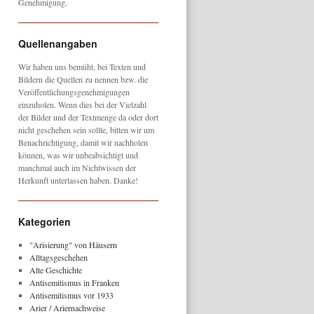
Genehmigung.
Quellenangaben
Wir haben uns bemüht, bei Texten und
Bildern die Quellen zu nennen bzw. die
Veröffentlichungsgenehmigungen
einzuholen. Wenn dies bei der Vielzahl
der Bilder und der Textmenge da oder dort
nicht geschehen sein sollte, bitten wir um
Benachrichtigung, damit wir nachholen
können, was wir unbeabsichtigt und
manchmal auch im Nichtwissen der
Herkunft unterlassen haben. Danke!
Kategorien
"Arisierung" von Häusern
Alltagsgeschehen
Alte Geschichte
Antisemitismus in Franken
Antisemitismus vor 1933
Arier / Ariernachweise