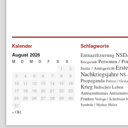
Kalender
Schlagworte
NSD
August 2026
Entnazifizierung
Personen / Por
M
D
M
D
F
S
S
Kriegsende
Erste
1
2
Justiz / Amtsgericht
Nachkriegsjahre
NS-
3
4
5
6
7
8
9
Propaganda
Polizei / Gest
10
11
12
13
14
15
16
Krieg
Jüdisches Leben
17
18
19
20
21
22
23
Antisemitismus
Antisemiti
24
25
26
27
28
29
30
Franken
Verlage / Schrifttum
N
Symbole / Mythos
Hitler
31
« Okt.