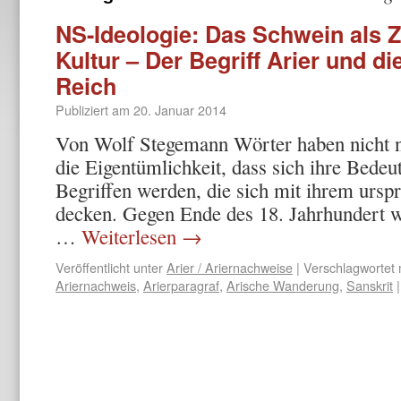
NS-Ideologie: Das Schwein als Z
Kultur – Der Begriff Arier und d
Reich
Publiziert am
20. Januar 2014
Von Wolf Stegemann Wörter haben nicht n
die Eigentümlichkeit, dass sich ihre Bede
Begriffen werden, die sich mit ihrem ursp
decken. Gegen Ende des 18. Jahrhundert w
…
Weiterlesen
→
Veröffentlicht unter
Arier / Ariernachweise
|
Verschlagwortet 
Ariernachweis
,
Arierparagraf
,
Arische Wanderung
,
Sanskrit
|