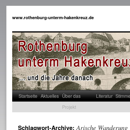
www.rothenburg-unterm-hakenkreuz.de
Startseite
Aktuelles
Über das
Literatur
Stimm
Projekt
Arische Wanderung
Schlagwort-Archive: