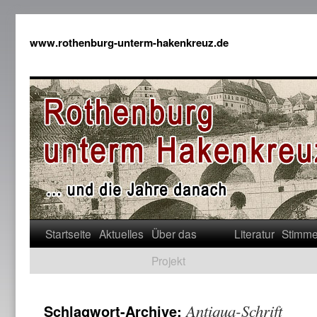
www.rothenburg-unterm-hakenkreuz.de
Startseite
Aktuelles
Über das
Literatur
Stimm
Projekt
Antiqua-Schrift
Schlagwort-Archive: