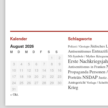
Kalender
Schlagworte
August 2026
Jüdisches 
Polizei / Gestapo
Entnazif
Antisemitismus
M
D
M
D
F
S
S
NS-Symbole / Mythos
Kriegsen
1
2
Erste Nachkriegsjah
3
4
5
6
7
8
9
Antisemitismus in Franken
10
11
12
13
14
15
16
Personen /
Propaganda
17
18
19
20
21
22
23
NSDAP
Porträts
Justiz 
24
25
26
27
28
29
30
Amtsgericht
Verlage / Schrif
Krieg
31
« Okt.