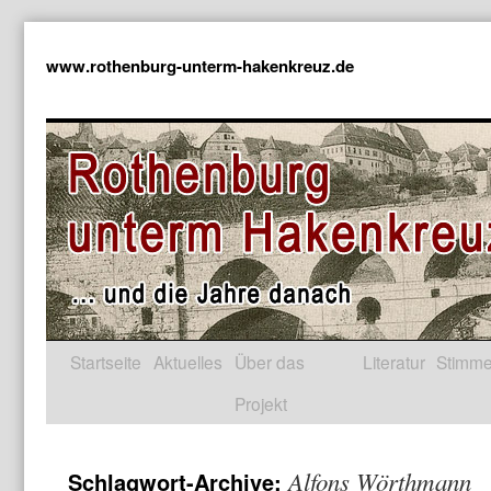
www.rothenburg-unterm-hakenkreuz.de
Startseite
Aktuelles
Über das
Literatur
Stimm
Projekt
Alfons Wörthmann
Schlagwort-Archive: