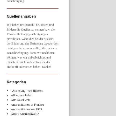
Genehmigung.
Quellenangaben
Wir haben uns bemüht, bei Texten und
Bildern die Quellen zu nennen bzw. die
Veröffentlichungsgenehmigungen
einzuholen. Wenn dies bei der Vielzahl
der Bilder und der Textmenge da oder dort
nicht geschehen sein sollte, bitten wir um
Benachrichtigung, damit wir nachholen
können, was wir unbeabsichtigt und
manchmal auch im Nichtwissen der
Herkunft unterlassen haben. Danke!
Kategorien
"Arisierung" von Häusern
Alltagsgeschehen
Alte Geschichte
Antisemitismus in Franken
Antisemitismus vor 1933
Arier / Ariernachweise