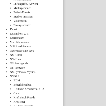
Luftangriffe / Abwehr
Militärpersonen
Polizei-Einsatz
Sterben im Krieg
Volkssturm
Zwangsarbeiter
Kunst
Lebensborn e. V.
Literarisches
Machtübernahme
Militärverhältnisse
Neu eingestellte Texte
NS-Kultur
NS-Kunst
NS-Propaganda
NS-Prozesse
NS-Symbole / Mythos
NSDAP
BDM
Behelfsheimbau
Deutsche Arbeitsfront / DAF
Gaue
Kraft durch Freude
Kreisleiter
NS-Frauenschaft