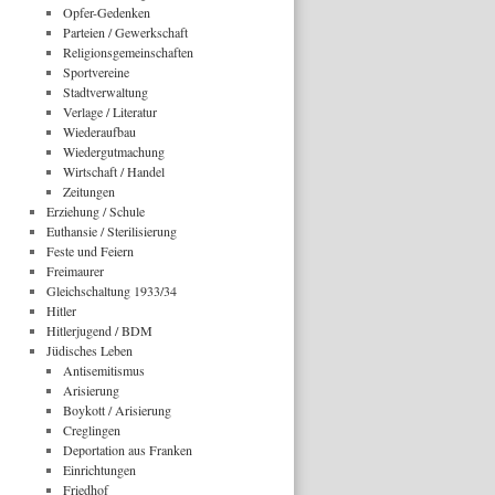
Opfer-Gedenken
Parteien / Gewerkschaft
Religionsgemeinschaften
Sportvereine
Stadtverwaltung
Verlage / Literatur
Wiederaufbau
Wiedergutmachung
Wirtschaft / Handel
Zeitungen
Erziehung / Schule
Euthansie / Sterilisierung
Feste und Feiern
Freimaurer
Gleichschaltung 1933/34
Hitler
Hitlerjugend / BDM
Jüdisches Leben
Antisemitismus
Arisierung
Boykott / Arisierung
Creglingen
Deportation aus Franken
Einrichtungen
Friedhof