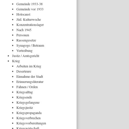
Gemeinde 1933-38
Gemeinde vor 1933
Holocaust
Jüd. Kulturwoche
Konzentrationslager
Nach 1945
Personen
Rassengesetze
Synagoge / Betraum
Vertreibung
Justiz / Amtsgericht
Krieg
Arbeiten im Krieg
Deserteure
Einnahme der Stadt
Erinnerungsliteratur
Fahnen / Orden
Kriegsalltag
Kriegsende
Kriegsgefangene
Kriegsjustiz
Kriegspropaganda
Kriegsverbrechen
Kriegsvorbereitungen
Kriegswirtschaft