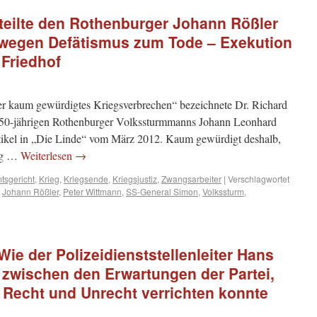
teilte den Rothenburger Johann Rößler
t wegen Defätismus zum Tode – Exekution
 Friedhof
r kaum gewürdigtes Kriegsverbrechen“ bezeichnete Dr. Richard
 50-jährigen Rothenburger Volkssturmmanns Johann Leonhard
tikel in „Die Linde“ vom März 2012. Kaum gewürdigt deshalb,
ung …
Weiterlesen
→
mtsgericht
,
Krieg
,
Kriegsende
,
Kriegsjustiz
,
Zwangsarbeiter
|
Verschlagwortet
,
Johann Rößler
,
Peter Wittmann
,
SS-General Simon
,
Volkssturm
,
 Wie der Polizeidienststellenleiter Hans
 zwischen den Erwartungen der Partei,
 Recht und Unrecht verrichten konnte