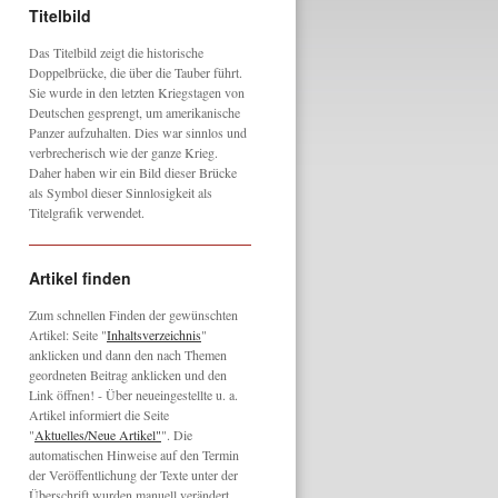
Titelbild
Das Titelbild zeigt die historische
Doppelbrücke, die über die Tauber führt.
Sie wurde in den letzten Kriegstagen von
Deutschen gesprengt, um amerikanische
Panzer aufzuhalten. Dies war sinnlos und
verbrecherisch wie der ganze Krieg.
Daher haben wir ein Bild dieser Brücke
als Symbol dieser Sinnlosigkeit als
Titelgrafik verwendet.
Artikel finden
Zum schnellen Finden der gewünschten
Artikel: Seite "
Inhaltsverzeichnis
"
anklicken und dann den nach Themen
geordneten Beitrag anklicken und den
Link öffnen! - Über neueingestellte u. a.
Artikel informiert die Seite
"
Aktuelles/Neue Artikel"
". Die
automatischen Hinweise auf den Termin
der Veröffentlichung der Texte unter der
Überschrift wurden manuell verändert,