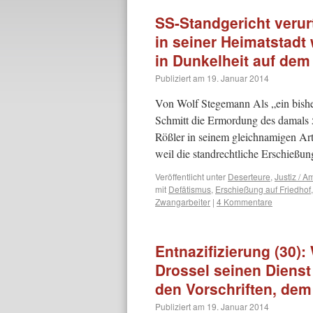
SS-Standgericht verur
in seiner Heimatstad
in Dunkelheit auf dem
Publiziert am
19. Januar 2014
Von Wolf Stegemann Als „ein bishe
Schmitt die Ermordung des damals
Rößler in seinem gleichnamigen Ar
weil die standrechtliche Erschieß
Veröffentlicht unter
Deserteure
,
Justiz / A
mit
Defätismus
,
Erschießung auf Friedhof
Zwangarbeiter
|
4 Kommentare
Entnazifizierung (30):
Drossel seinen Dienst
den Vorschriften, dem
Publiziert am
19. Januar 2014