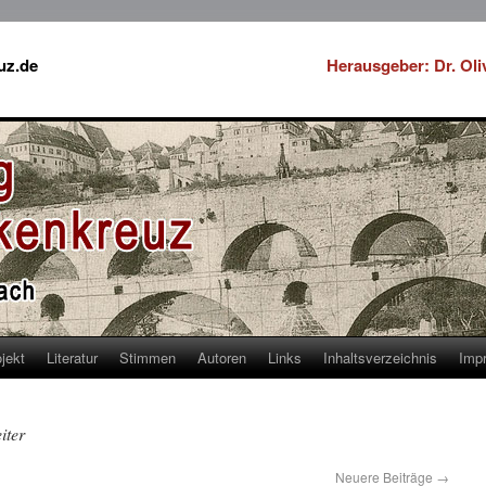
uz.de
Herausgeber: Dr. Ol
jekt
Literatur
Stimmen
Autoren
Links
Inhaltsverzeichnis
Imp
iter
Neuere Beiträge
→