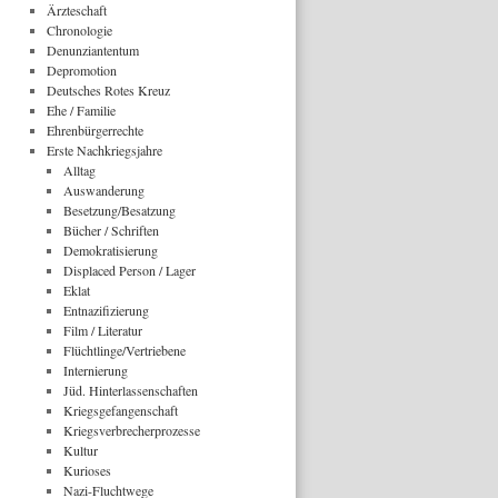
Ärzteschaft
Chronologie
Denunziantentum
Depromotion
Deutsches Rotes Kreuz
Ehe / Familie
Ehrenbürgerrechte
Erste Nachkriegsjahre
Alltag
Auswanderung
Besetzung/Besatzung
Bücher / Schriften
Demokratisierung
Displaced Person / Lager
Eklat
Entnazifizierung
Film / Literatur
Flüchtlinge/Vertriebene
Internierung
Jüd. Hinterlassenschaften
Kriegsgefangenschaft
Kriegsverbrecherprozesse
Kultur
Kurioses
Nazi-Fluchtwege