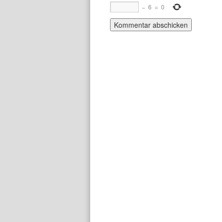
−
6
=
0