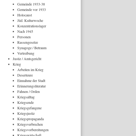
Gemeinde 1933-38
Gemeinde vor 1933
Holocaust
Jüd. Kulturwoche
Konzentrationslager
Nach 1945
Personen
Rassengesetze
Synagoge / Betraum
Vertreibung
Justiz / Amtsgericht
Krieg
Arbeiten im Krieg
Deserteure
Einnahme der Stadt
Erinnerungsliteratur
Fahnen / Orden
Kriegsalltag
Kriegsende
Kriegsgefangene
Kriegsjustiz
Kriegspropaganda
Kriegsverbrechen
Kriegsvorbereitungen
Kriegswirtschaft