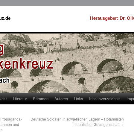
uz.de
Herausgeber: Dr. Ol
jekt
Literatur
Stimmen
Autoren
Links
Inhaltsverzeichnis
Imp
e Propaganda-
Deutsche Soldaten in sowjetischen Lagern – Rotarmisten
ußlahmen und
in deutscher Gefangenschaft
→
en