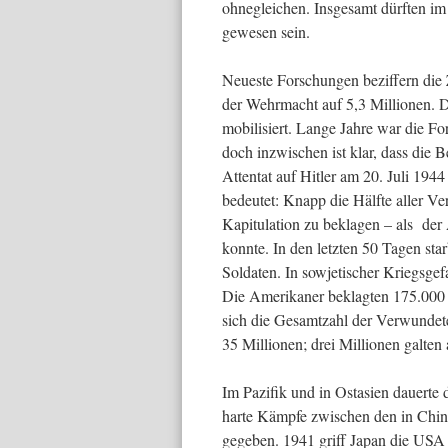
ohnegleichen. Ins­gesamt dürften im
gewesen sein.
Neueste Forschungen beziffern die Z
der Wehrmacht auf 5,3 Millionen. 
mobilisiert. Lange Jahre war die Fo
doch inzwischen ist klar, dass die 
Attentat auf Hitler am 20. Juli 194
bedeutet: Knapp die Hälfte aller Ve
Kapitulation zu beklagen – als der
konnte. In den letzten 50 Tagen sta
Soldaten. In sowjeti­scher Kriegsg
Die Amerikaner beklag­ten 175.000 T
sich die Gesamtzahl der Verwundet
35 Millionen; drei Millionen galten 
Im Pazifik und in Ostasien dauerte 
harte Kämpfe zwischen den in Chin
gegeben. 1941 griff Japan die USA 