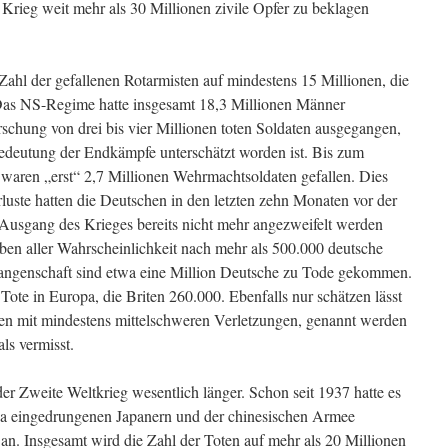
 Krieg weit mehr als 30 Millionen zivile Opfer zu beklagen
ahl der gefalle­nen Rotarmisten auf mindestens 15 Millionen, die
Das NS-Regime hatte insgesamt 18,3 Millionen Männer
rschung von drei bis vier Millionen to­ten Soldaten ausgegangen,
Bedeutung der Endkämpfe unterschätzt wor­den ist. Bis zum
4 waren „erst“ 2,7 Millionen Wehrmachtsoldaten gefal­len. Dies
rluste hat­ten die Deutschen in den letzten zehn Monaten vor der
 Ausgang des Krie­ges bereits nicht mehr angezweifelt werden
rben aller Wahrscheinlichkeit nach mehr als 500.000 deutsche
efangenschaft sind etwa eine Million Deutsche zu Tode gekommen.
ote in Europa, die Briten 260.000. Ebenfalls nur schätzen lässt
en mit mindestens mittelschweren Verlet­zungen, genannt werden
als vermisst.
der Zweite Weltkrieg wesentlich länger. Schon seit 1937 hatte es
a eingedrungenen Japanern und der chinesischen Armee
an. Insgesamt wird die Zahl der Toten auf mehr als 20 Millionen