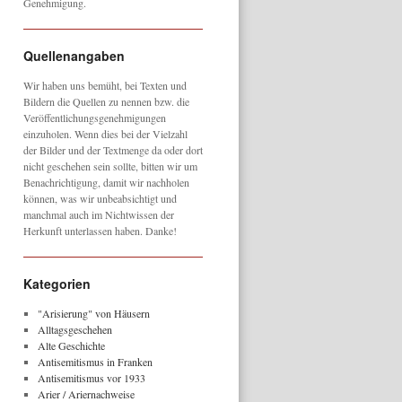
Genehmigung.
Quellenangaben
Wir haben uns bemüht, bei Texten und
Bildern die Quellen zu nennen bzw. die
Veröffentlichungsgenehmigungen
einzuholen. Wenn dies bei der Vielzahl
der Bilder und der Textmenge da oder dort
nicht geschehen sein sollte, bitten wir um
Benachrichtigung, damit wir nachholen
können, was wir unbeabsichtigt und
manchmal auch im Nichtwissen der
Herkunft unterlassen haben. Danke!
Kategorien
"Arisierung" von Häusern
Alltagsgeschehen
Alte Geschichte
Antisemitismus in Franken
Antisemitismus vor 1933
Arier / Ariernachweise