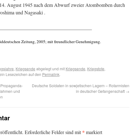
 am 14. August 1945 nach dem Abwurf zweier Atombomben durch
roshima und Nagasaki .
_____________________________________
Süddeutschen Zeitung, 2005; mit freundlicher Genehmigung.
egsjahre
,
Kriegsende
abgelegt und mit
Kriegsende
,
Kriegstote
,
 ein Lesezeichen auf den
Permalink
.
e Propaganda-
Deutsche Soldaten in sowjetischen Lagern – Rotarmisten
ußlahmen und
in deutscher Gefangenschaft
→
en
tar
*
öffentlicht.
Erforderliche Felder sind mit
markiert