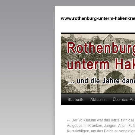
www.rothenburg-unterm-hakenkre
Startseite
Aktuelles
Über das Pro
←
Der Volkssturm war das letzte sinnlos
Aufgebot mit Kranken, Jungen, Alten, F
Kurzsichtigen, um das Reich zu verteidig