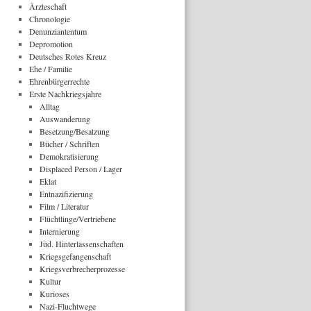
Ärzteschaft
Chronologie
Denunziantentum
Depromotion
Deutsches Rotes Kreuz
Ehe / Familie
Ehrenbürgerrechte
Erste Nachkriegsjahre
Alltag
Auswanderung
Besetzung/Besatzung
Bücher / Schriften
Demokratisierung
Displaced Person / Lager
Eklat
Entnazifizierung
Film / Literatur
Flüchtlinge/Vertriebene
Internierung
Jüd. Hinterlassenschaften
Kriegsgefangenschaft
Kriegsverbrecherprozesse
Kultur
Kurioses
Nazi-Fluchtwege