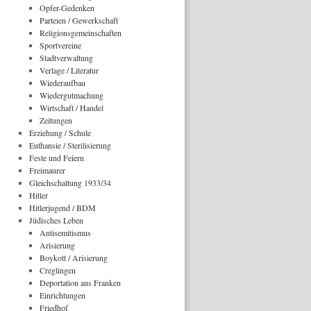
Opfer-Gedenken
Parteien / Gewerkschaft
Religionsgemeinschaften
Sportvereine
Stadtverwaltung
Verlage / Literatur
Wiederaufbau
Wiedergutmachung
Wirtschaft / Handel
Zeitungen
Erziehung / Schule
Euthansie / Sterilisierung
Feste und Feiern
Freimaurer
Gleichschaltung 1933/34
Hitler
Hitlerjugend / BDM
Jüdisches Leben
Antisemitismus
Arisierung
Boykott / Arisierung
Creglingen
Deportation aus Franken
Einrichtungen
Friedhof