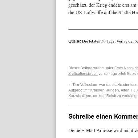
geschätzt, der Krieg endete erst
die US-Luftwaffe auf die Städte Hi
____________________________
Quelle:
Die letzten 50 Tage, Verlag der 
Dieser Beitrag wurde unter
Erste Nachkri
Zivilisationsbruch
verschlagwortet. Setze
←
Der Volkssturm war das letzte sinnlos
Aufgebot mit Kranken, Jungen, Alten, F
Kurzsichtigen, um das Reich zu verteidig
Schreibe einen Kommen
Deine E-Mail-Adresse wird nicht ver