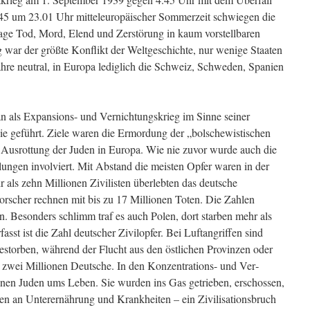
5 um 23.01 Uhr mit­teleuropäischer Sommerzeit schwiegen die
ge Tod, Mord, Elend und Zerstörung in kaum vorstellbaren
 war der größte Konflikt der Weltgeschichte, nur wenige Staaten
ahre neutral, in Europa lediglich die Schweiz, Schweden, Spanien
an als Expansions- und Vernichtungskrieg im Sinne seiner
gie geführt. Ziele waren die Ermordung der „bolschewistischen
 Ausrottung der Juden in Europa. Wie nie zuvor wurde auch die
lungen involviert. Mit Abstand die meisten Opfer waren in der
 als zehn Millionen Zivilisten überlebten das deutsche
orscher rechnen mit bis zu 17 Millionen Toten. Die Zahlen
n. Besonders schlimm traf es auch Polen, dort starben mehr als
sst ist die Zahl deutscher Zivilopfer. Bei Luft­angriffen sind
storben, während der Flucht aus den östlichen Provin­zen oder
u zwei Millionen Deutsche. In den Konzentrations- und Ver­
nen Juden ums Le­ben. Sie wurden ins Gas getrieben, erschossen,
ben an Unterernährung und Krankheiten – ein Zivilisationsbruch