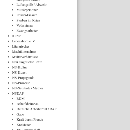
Luftangriffe / Abwehr
Militärpersonen
Polizei-Einsatz
Sterben im Krieg
Volkssturm
Zwangsarbeiter
Kunst
Lebensborn e. V.
Literarisches
Machtübernahme
Militärverhältnisse
Neu eingestellte Texte
NS-Kultur
NS-Kunst
NS-Propaganda
NS-Prozesse
NS-Symbole / Mythos
NSDAP
BDM
Behelfsheimbau
Deutsche Arbeitsfront / DAF
Gaue
Kraft durch Freude
Kreisleiter
NS-Frauenschaft