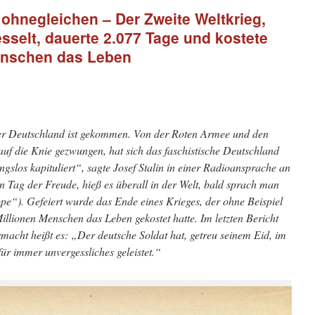
 ohnegleichen – Der Zweite Weltkrieg,
sselt, dauerte 2.077 Tage und kostete
Menschen das Leben
er Deutschland ist gekommen. Von der Roten Armee und den
f die Knie ge­zwungen, hat sich das faschistische Deutschland
ngslos kapituliert“, sagte Josef Stalin in einer Radioansprache an
in Tag der Freude, hieß es überall in der Welt, bald sprach man
e“). Gefeiert wurde das Ende eines Krieges, der ohne Beispiel
Millionen Menschen das Leben gekostet hatte. Im letzten Bericht
cht heißt es: „Der deutsche Soldat hat, getreu seinem Eid, im
für immer unvergessliches geleis­tet.“