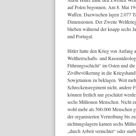
auf Polen begonnen. Am 8. Mai 194
Waffen. Dazwischen lagen 2.077 Ta
Dimen­sionen. Der Zweite Weltkrieg
blieben wäh­rend der knapp sechs J
und Portugal.
Hitler hatte den Krieg von Anfang 
Weltherr­schafts- und Rassenideolo
Führungsschicht“ im Osten und die
Zivilbevölkerung in die Kriegshand
Sowjetunion zu beklagen. Weit mehr
Schreckensregiment nicht, andere F
können freilich nur geschätzt werde
sechs Millionen Menschen. Nicht erfa
wohl mehr als 500.000 Menschen ge­
der organisierten Vertreibung bis z
nichtungslagern kamen sechs Millio
„durch Arbeit vernichtet“ oder star