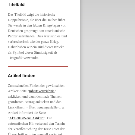
Titelbild
Das Titelbild zeigt die historische
Doppelbrücke, die über die Tauber führt.
Sie wurde in den letzten Kriegstagen von
Deutschen gesprengt, um amerikanische
Panzer aufzuhalten. Dies war sinnlos und
verbrecherisch wie der ganze Krieg.
Daher haben wir ein Bild dieser Brücke
als Symbol dieser Sinnlosigkeit als
Titelgrafik verwendet.
Artikel finden
Zum schnellen Finden der gewünschten
Artikel: Seite "
Inhaltsverzeichnis
"
anklicken und dann den nach Themen
geordneten Beitrag anklicken und den
Link öffnen! - Über neueingestellte u. a.
Artikel informiert die Seite
"
Aktuelles/Neue Artikel"
". Die
automatischen Hinweise auf den Termin
der Veröffentlichung der Texte unter der
Überschrift wurden manuell verändert,