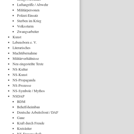
Luftangriffe / Abwehr
Militärpersonen
Polizei-Einsatz
Sterben im Krieg
Volkssturm
Zwangsarbeiter
Kunst
Lebensborn e. V.
Literarisches
Machtübernahme
Militärverhältnisse
Neu eingestellte Texte
NS-Kultur
NS-Kunst
NS-Propaganda
NS-Prozesse
NS-Symbole / Mythos
NSDAP
BDM
Behelfsheimbau
Deutsche Arbeitsfront / DAF
Gaue
Kraft durch Freude
Kreisleiter
NS-Frauenschaft