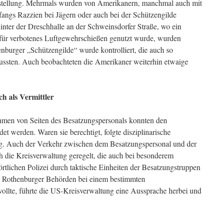
rstellung. Mehrmals wurden von Amerikanern, manchmal auch mit
fangs Razzien bei Jägern oder auch bei der Schützengilde
inter der Dreschhalle an der Schweinsdorfer Straße, wo ein
ch für verbotenes Luftgewehrschießen genutzt wurde, wurden
nburger „Schützengilde“ wurde kontrolliert, die auch so
ussten. Auch beobachteten die Amerikaner weiterhin etwaige
h als Vermittler
men von Seiten des Besatzungspersonals konnten den
et werden. Waren sie berechtigt, folgte disziplinarische
g. Auch der Verkehr zwischen dem Besatzungspersonal und der
 die Kreisverwaltung geregelt, die auch bei besonderem
örtlichen Polizei durch taktische Einheiten der Besatzungstruppen
l Rothenburger Behörden bei einem bestimmten
lte, führte die US-Kreisverwaltung eine Aussprache herbei und