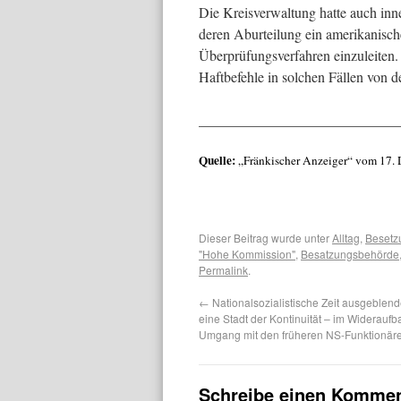
Die Kreisverwaltung hatte auch inn
deren Aburteilung ein amerikanische
Überprüfungsverfahren einzuleiten.
Haftbefehle in solchen Fällen von d
____________________________
Quelle:
„Fränkischer Anzeiger“ vom 17.
Dieser Beitrag wurde unter
Alltag
,
Besetz
"Hohe Kommission"
,
Besatzungsbehörde
Permalink
.
←
Nationalsozialistische Zeit ausgeblend
eine Stadt der Kontinuität – im Wideraufb
Umgang mit den früheren NS-Funktionär
Schreibe einen Kommen