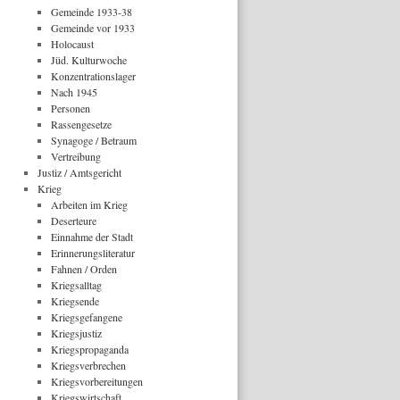
Gemeinde 1933-38
Gemeinde vor 1933
Holocaust
Jüd. Kulturwoche
Konzentrationslager
Nach 1945
Personen
Rassengesetze
Synagoge / Betraum
Vertreibung
Justiz / Amtsgericht
Krieg
Arbeiten im Krieg
Deserteure
Einnahme der Stadt
Erinnerungsliteratur
Fahnen / Orden
Kriegsalltag
Kriegsende
Kriegsgefangene
Kriegsjustiz
Kriegspropaganda
Kriegsverbrechen
Kriegsvorbereitungen
Kriegswirtschaft