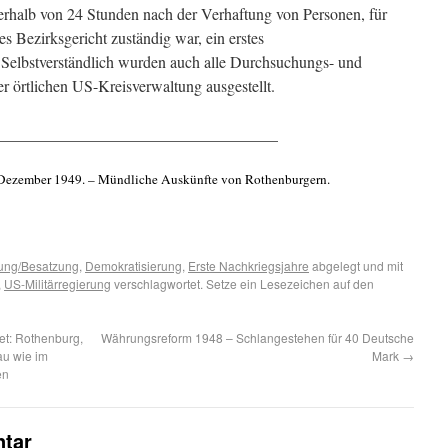
erhalb von 24 Stunden nach der Verhaftung von Personen, für
s Bezirksgericht zuständig war, ein erstes
 Selbstverständlich wurden auch alle Durchsuchungs- und
er örtlichen US-Kreisverwaltung ausgestellt.
___________________________________
 Dezember 1949. – Mündliche Auskünfte von Rothenburgern.
ung/Besatzung
,
Demokratisierung
,
Erste Nachkriegsjahre
abgelegt und mit
,
US-Militärregierung
verschlagwortet. Setze ein Lesezeichen auf den
et: Rothenburg,
Währungsreform 1948 – Schlangestehen für 40 Deutsche
au wie im
Mark
→
en
tar