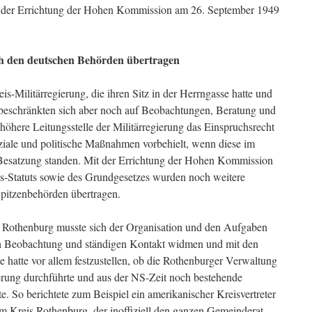
mit der Errichtung der Hohen Kommission am 26. September 1949
ch den deutschen Behörden übertragen
-Militärregierung, die ihren Sitz in der Herrngasse hatte und
 beschränkten sich aber noch auf Beobachtungen, Beratung und
 höhere Leitungsstelle der Militärregierung das Einspruchsrecht
oziale und politische Maßnahmen vorbehielt, wenn diese im
Besatzung standen. Mit der Errichtung der Hohen Kommission
-Statuts sowie des Grundgesetzes wurden noch weitere
Spitzenbehörden übertragen.
 Rothenburg musste sich der Organisation und den Aufgaben
ch Beobachtung und ständigen Kontakt widmen und mit den
ie hatte vor allem festzustellen, ob die Rothenburger Verwaltung
erung durchführte und aus der NS-Zeit noch bestehende
. So berichtete zum Beispiel ein amerikanischer Kreisvertreter
im Kreis Rothenburg, der inoffiziell den ganzen Gemeinderat