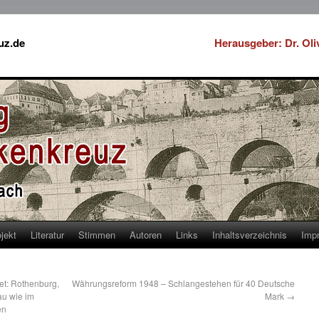
uz.de
Herausgeber: Dr. Ol
jekt
Literatur
Stimmen
Autoren
Links
Inhaltsverzeichnis
Imp
et: Rothenburg,
Währungsreform 1948 – Schlangestehen für 40 Deutsche
au wie im
Mark
→
en