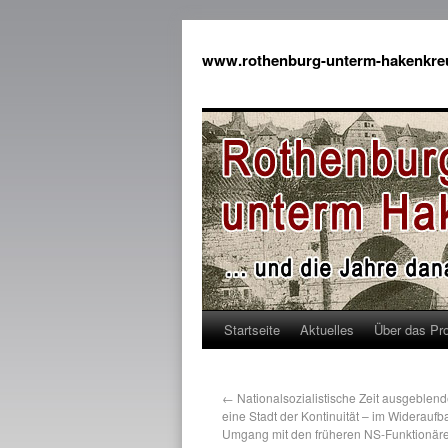
www.rothenburg-unterm-hakenkre
Startseite
Aktuelles
Über das Pro
←
Nationalsozialistische Zeit ausgeblend
eine Stadt der Kontinuität – im Wideraufb
Umgang mit den früheren NS-Funktionär