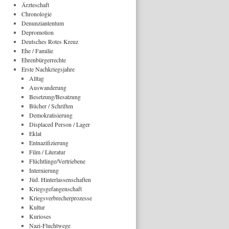
Ärzteschaft
Chronologie
Denunziantentum
Depromotion
Deutsches Rotes Kreuz
Ehe / Familie
Ehrenbürgerrechte
Erste Nachkriegsjahre
Alltag
Auswanderung
Besetzung/Besatzung
Bücher / Schriften
Demokratisierung
Displaced Person / Lager
Eklat
Entnazifizierung
Film / Literatur
Flüchtlinge/Vertriebene
Internierung
Jüd. Hinterlassenschaften
Kriegsgefangenschaft
Kriegsverbrecherprozesse
Kultur
Kurioses
Nazi-Fluchtwege