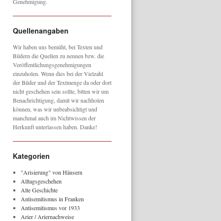
Genehmigung.
Quellenangaben
Wir haben uns bemüht, bei Texten und
Bildern die Quellen zu nennen bzw. die
Veröffentlichungsgenehmigungen
einzuholen. Wenn dies bei der Vielzahl
der Bilder und der Textmenge da oder dort
nicht geschehen sein sollte, bitten wir um
Benachrichtigung, damit wir nachholen
können, was wir unbeabsichtigt und
manchmal auch im Nichtwissen der
Herkunft unterlassen haben. Danke!
Kategorien
"Arisierung" von Häusern
Alltagsgeschehen
Alte Geschichte
Antisemitismus in Franken
Antisemitismus vor 1933
Arier / Ariernachweise