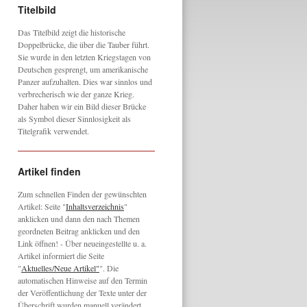
Titelbild
Das Titelbild zeigt die historische
Doppelbrücke, die über die Tauber führt.
Sie wurde in den letzten Kriegstagen von
Deutschen gesprengt, um amerikanische
Panzer aufzuhalten. Dies war sinnlos und
verbrecherisch wie der ganze Krieg.
Daher haben wir ein Bild dieser Brücke
als Symbol dieser Sinnlosigkeit als
Titelgrafik verwendet.
Artikel finden
Zum schnellen Finden der gewünschten
Artikel: Seite "
Inhaltsverzeichnis
"
anklicken und dann den nach Themen
geordneten Beitrag anklicken und den
Link öffnen! - Über neueingestellte u. a.
Artikel informiert die Seite
"
Aktuelles/Neue Artikel"
". Die
automatischen Hinweise auf den Termin
der Veröffentlichung der Texte unter der
Überschrift wurden manuell verändert,