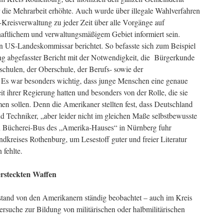
r die Mehrarbeit erhöhte. Auch wurde über illegale Wahlverfahren
Kreisverwaltung zu jeder Zeit über alle Vorgänge auf
chaftlichem und verwaltungsmäßigem Gebiet informiert sein.
 US-Landeskommissar berichtet. So befasste sich zum Beispiel
ng abgefasster Bericht mit der Notwendigkeit, die
Bürgerkunde
schulen, der Oberschule, der Berufs- sowie der
. Es war besonders wichtig, dass junge Menschen eine genaue
 ihrer Regierung hatten und besonders von der Rolle, die sie
 sollen. Denn die Amerikaner stellten fest, dass Deutschland
Techniker, „aber leider nicht im gleichen Maße selbstbewusste
in Bücherei-Bus des „Amerika-Hauses“ in Nürnberg fuhr
dkreises Rothenburg, um Lesestoff guter und freier Literatur
 fehlte.
ersteckten Waffen
stand von den Amerikanern ständig beobachtet – auch im Kreis
rsuche zur Bildung von militärischen oder halbmilitärischen