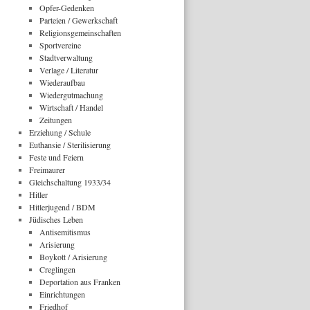
Opfer-Gedenken
Parteien / Gewerkschaft
Religionsgemeinschaften
Sportvereine
Stadtverwaltung
Verlage / Literatur
Wiederaufbau
Wiedergutmachung
Wirtschaft / Handel
Zeitungen
Erziehung / Schule
Euthansie / Sterilisierung
Feste und Feiern
Freimaurer
Gleichschaltung 1933/34
Hitler
Hitlerjugend / BDM
Jüdisches Leben
Antisemitismus
Arisierung
Boykott / Arisierung
Creglingen
Deportation aus Franken
Einrichtungen
Friedhof