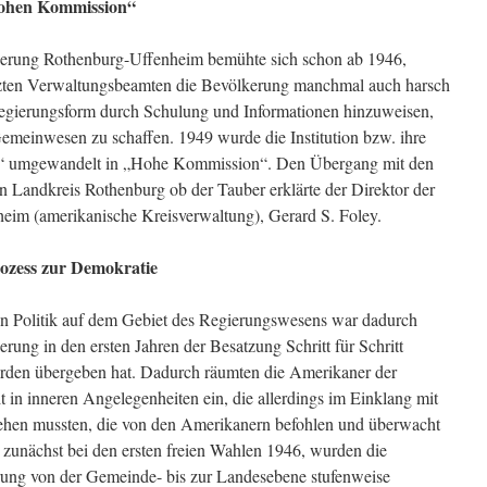
Hohen Kommission“
gierung Rothenburg-Uffenheim bemühte sich schon ab 1946,
tzten Verwaltungsbeamten die Bevölkerung manchmal auch harsch
Regierungsform durch Schulung und Informationen hinzuweisen,
Gemeinwesen zu schaffen. 1949 wurde die Institution bzw. ihre
g“ umgewandelt in „Hohe Kommission“. Den Übergang mit den
n Landkreis Rothenburg ob der Tauber erklärte der Direktor der
eim (amerikanische Kreisverwaltung), Gerard S. Foley.
ozess zur Demokratie
n Politik auf dem Gebiet des Regierungswesens war dadurch
erung in den ersten Jahren der Besatzung Schritt für Schritt
rden übergeben hat. Dadurch räumten die Amerikaner der
 in inneren Angelegenheiten ein, die allerdings im Einklang mit
ehen mussten, die von den Amerikanern befohlen und überwacht
zunächst bei den ersten freien Wahlen 1946, wurden die
erung von der Gemeinde- bis zur Landesebene stufenweise